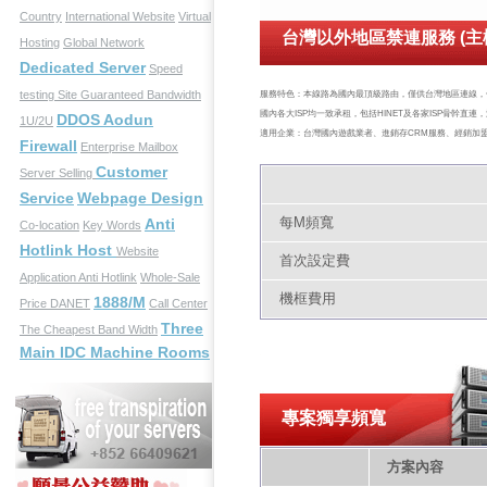
Country
International Website
Virtual
台灣以外地區禁連服務 (主
Hosting
Global Network
Dedicated Server
Speed
testing Site
Guaranteed Bandwidth
服務特色：本線路為國內最頂級路由，僅供台灣地區連線，
國內各大ISP均一致承租，包括HINET及各家ISP骨幹直
DDOS Aodun
1U/2U
適用企業：台灣國內遊戲業者、進銷存CRM服務、經銷加
Firewall
Enterprise Mailbox
Customer
Server Selling
Service
Webpage Design
每M頻寬
Anti
Co-location
Key Words
Hotlink Host
Website
首次設定費
Application
Anti Hotlink
Whole-Sale
機框費用
1888/M
Price
DANET
Call Center
Three
The Cheapest Band Width
Main IDC Machine Rooms
專案獨享頻寬
方案內容