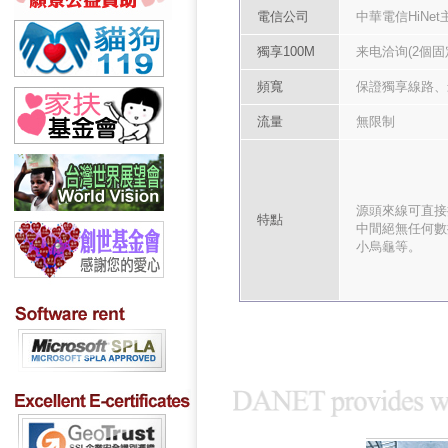
電信公司
中華電信HiNe
獨享100M
来电洽询(2個固
頻寬
保證獨享線路、
流量
無限制
源頭來線可直接
特點
中間絕無任何數
小烏龜等。