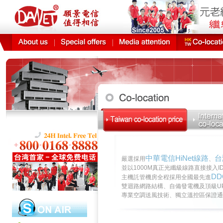
願景DA
中華電信HiNet線路
台
嚴選採用
、
並以1000M真正光纖級線路直接接入
D
主機託管機房全程採用全國最先進
雙迴路網路結構、自備發電機及頂級U
專業空調送風技術、獨立溫控區保證通