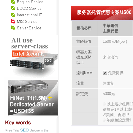
服务器托管优惠专案/1500 
中華電信
電信公司
主機代管
首M特價
1500元/M(per)
特惠方案
擴充10M
来电洽询
以上
遠端KVM
免費提供
流量
無限制
設定費
5000元
※以上最少租用1
※擴充1M以上或申請
※美國、香港IP
※年繳免設定費!
SEO
Free Trial
Unique in the