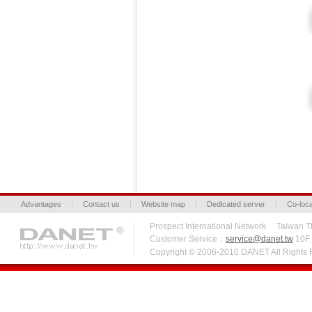
Advantages
Contact us
Website map
Dedicated server
Co-loca
Prospect International Network Taiw
Customer Service：
service@danet.tw
10F.,
Copyright © 2006-2010 DANET All Right