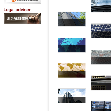
國際
中華電信
馬來
海外禁連
上海
大陸專屬
光纖
廣州直連