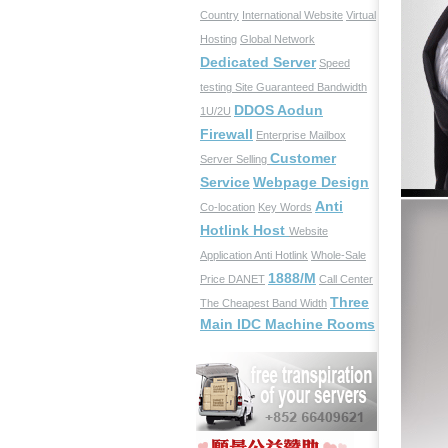
Country
International Website
Virtual
Hosting
Global Network
Dedicated Server
Speed
testing Site
Guaranteed Bandwidth
DDOS Aodun
1U/2U
Firewall
Enterprise Mailbox
Customer
Server Selling
Service
Webpage Design
Anti
Co-location
Key Words
Hotlink Host
Website
Application
Anti Hotlink
Whole-Sale
1888/M
Price
DANET
Call Center
Three
The Cheapest Band Width
Main IDC Machine Rooms