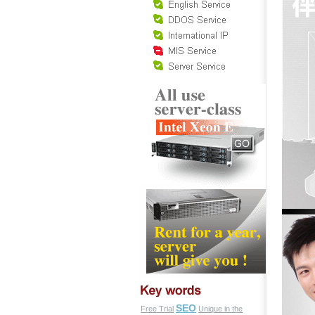
SEO
Free Trial
Unique in the