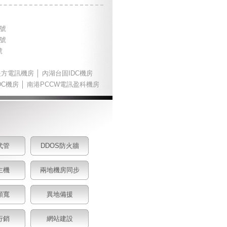
2號
8號
號
是方電訊機房 │ 內湖台固IDC機房
C機房 │ 南港PCCW電訊盈科機房
代管
DDOS防火牆
主機
兩地機房同步
頻寬
異地備援
行銷
網站建設