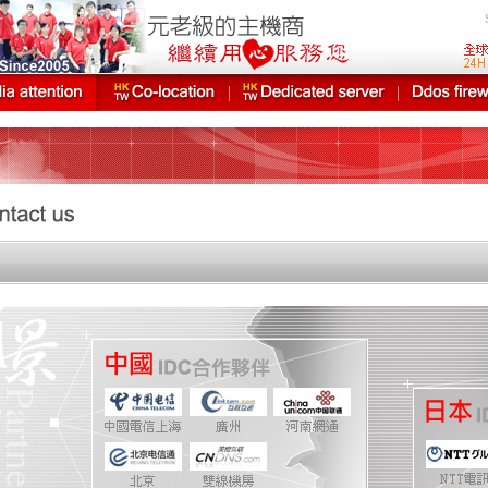
DANET technical office has been set up in Chunghwa Telecom sinc