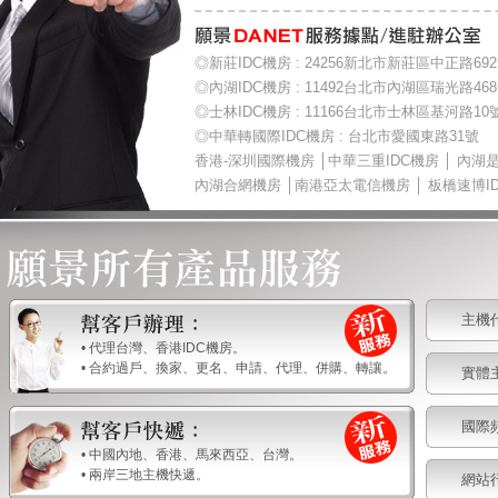
◎新莊IDC機房 : 24256新北市新莊區中正路69
◎內湖IDC機房 : 11492台北市內湖區瑞光路46
◎士林IDC機房 : 11166台北市士林區基河路10
◎中華轉國際IDC機房 : 台北市愛國東路31號
香港-深圳國際機房 │中華三重IDC機房 │ 內湖
內湖合網機房 │南港亞太電信機房 │ 板橋速博ID
主機
• 代理台灣、香港IDC機房。
• 合約過戶、換家、更名、申請、代理、併購、轉讓。
實體
國際
• 中國內地、香港、馬來西亞、台灣。
• 兩岸三地主機快遞。
網站