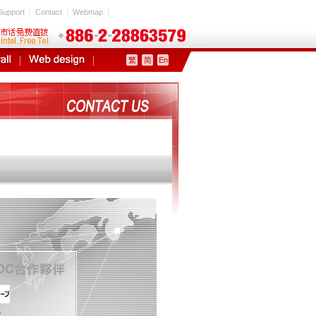
Support
Contact
Webmap
繁
简
En
e 2007.